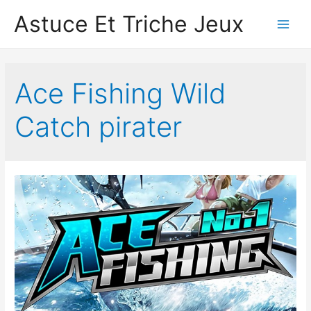
Astuce Et Triche Jeux
Main
Men
Ace Fishing Wild
Catc‪h‬ pirater