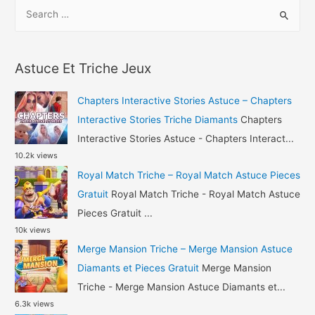
S
Triche
e
–
a
Ace
r
Fishing
Astuce Et Triche Jeux
c
Wild
h
Catch
Chapters Interactive Stories Astuce – Chapters
Astuce
f
Interactive Stories Triche Diamants
Chapters
Corail
o
Interactive Stories Astuce - Chapters Interact...
et
10.2k views
r
Or
Royal Match Triche – Royal Match Astuce Pieces
:
Gratuit
Royal Match Triche - Royal Match Astuce
Pieces Gratuit ...
10k views
Merge Mansion Triche – Merge Mansion Astuce
Diamants et Pieces Gratuit
Merge Mansion
Triche - Merge Mansion Astuce Diamants et...
6.3k views