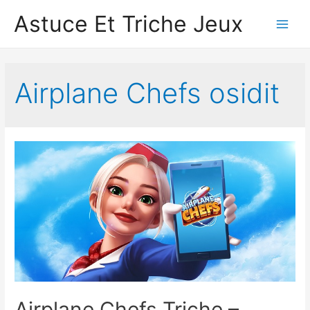
Astuce Et Triche Jeux
Main
Men
Airplane Chef‪s osidit
Airplane Chefs Triche –