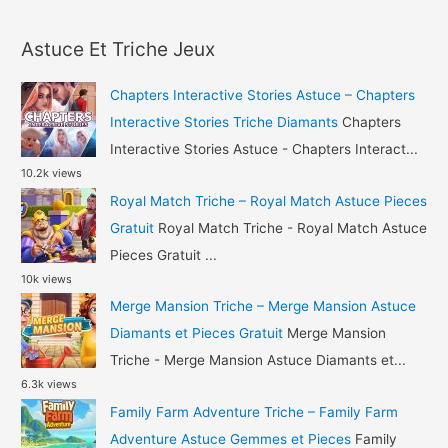
a
Astuce
r
Gemmes
Astuce Et Triche Jeux
c
et
h
Pieces
Chapters Interactive Stories Astuce – Chapters
Gratuit
f
Interactive Stories Triche Diamants
Chapters
o
Interactive Stories Astuce - Chapters Interact...
10.2k views
r
Royal Match Triche – Royal Match Astuce Pieces
:
Gratuit
Royal Match Triche - Royal Match Astuce
Pieces Gratuit ...
10k views
Merge Mansion Triche – Merge Mansion Astuce
Diamants et Pieces Gratuit
Merge Mansion
Triche - Merge Mansion Astuce Diamants et...
6.3k views
Family Farm Adventure Triche – Family Farm
Adventure Astuce Gemmes et Pieces
Family