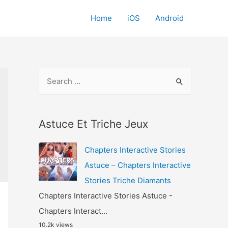
Home
iOS
Android
S
e
a
r
Astuce Et Triche Jeux
c
Chapters Interactive Stories
h
Astuce – Chapters Interactive
f
Stories Triche Diamants
o
Chapters Interactive Stories Astuce -
r
Chapters Interact...
:
10.2k views