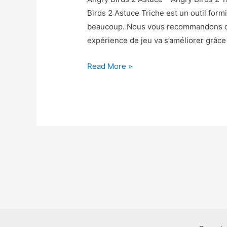
Birds 2 Astuce Triche est un outil for
beaucoup. Nous vous recommandons de 
expérience de jeu va s’améliorer grâce 
Angry
Read More »
Birds
2
Astuce
–
Angry
Birds
2
Triche
Gemmes
et
Perles