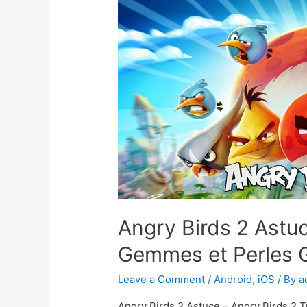
Angry Birds 2 Astuc
Gemmes et Perles G
Leave a Comment
/
Android
,
iOS
/ By
a
Angry Birds 2 Astuce – Angry Birds 2 