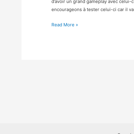
d’avoir un grand gameplay avec celui-c
encourageons à tester celui-ci car il va
Battle
Read More »
Night
Triche
–
Battle
Night
Astuce
Diamants
et
Or
Gratuit