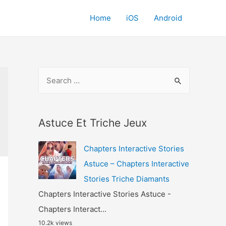
Home
iOS
Android
S
e
a
r
Astuce Et Triche Jeux
c
Chapters Interactive Stories
h
Astuce – Chapters Interactive
f
Stories Triche Diamants
o
Chapters Interactive Stories Astuce -
r
Chapters Interact...
:
10.2k views