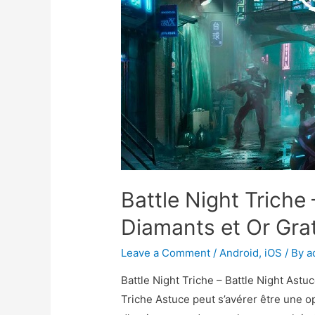
Battle Night Triche
Diamants et Or Grat
Leave a Comment
/
Android
,
iOS
/ By
a
Battle Night Triche – Battle Night Astu
Triche Astuce peut s’avérer être une o