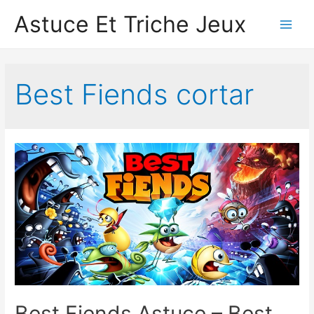
Astuce Et Triche Jeux
Main
Men
Best Fiends cortar
Best Fiends Astuce – Best