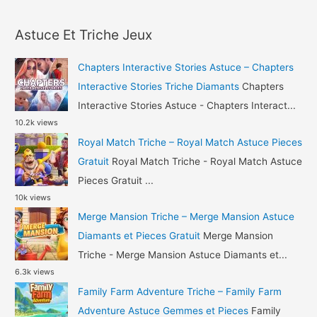
a
Triche
r
Diamants
Astuce Et Triche Jeux
c
et
h
Or
Chapters Interactive Stories Astuce – Chapters
Gratuit
f
Interactive Stories Triche Diamants
Chapters
o
Interactive Stories Astuce - Chapters Interact...
10.2k views
r
Royal Match Triche – Royal Match Astuce Pieces
:
Gratuit
Royal Match Triche - Royal Match Astuce
Pieces Gratuit ...
10k views
Merge Mansion Triche – Merge Mansion Astuce
Diamants et Pieces Gratuit
Merge Mansion
Triche - Merge Mansion Astuce Diamants et...
6.3k views
Family Farm Adventure Triche – Family Farm
Adventure Astuce Gemmes et Pieces
Family