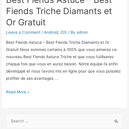
Fiends Triche Diamants et
Or Gratuit
Leave a Comment
/
Android
,
iOS
/ By
admin
Best Fiends Astuce – Best Fiends Triche Diamants et Or
Gratuit Nous sommes certains à 100% que vous aimerez ce
nouveau Best Fiends Astuce Triche et que vous l’utiliserez
chaque fois que vous en aurez besoin. Notre équipe l’a enfin
développé et nous l’avons mis en ligne pour que vous puissiez
profiter de ses avantages …
Best
Read More »
Fiends
Astuce
–
S
Best
e
Fiends