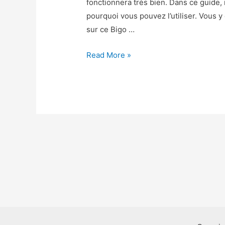
fonctionnera très bien. Dans ce guide
pourquoi vous pouvez l’utiliser. Vous
sur ce Bigo …
Bigo
Read More »
Live
Triche
–
Bigo
Live
Astuce
Diamants
et
Haricots
Gratuit