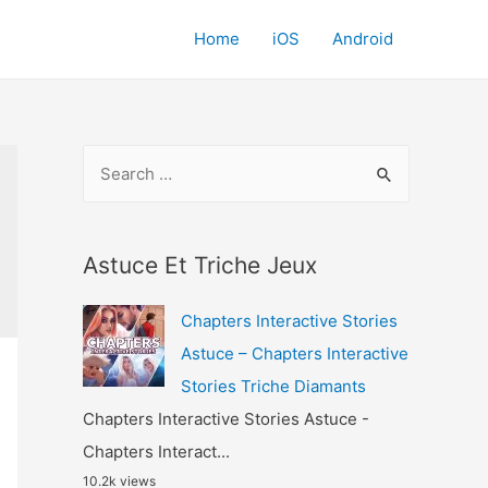
Home
iOS
Android
S
e
a
r
Astuce Et Triche Jeux
c
Chapters Interactive Stories
h
Astuce – Chapters Interactive
f
Stories Triche Diamants
o
Chapters Interactive Stories Astuce -
r
Chapters Interact...
:
10.2k views