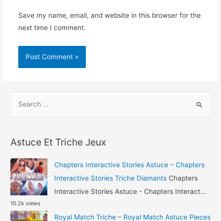
Save my name, email, and website in this browser for the
next time I comment.
S
e
a
r
Astuce Et Triche Jeux
c
h
Chapters Interactive Stories Astuce – Chapters
f
Interactive Stories Triche Diamants
Chapters
o
Interactive Stories Astuce - Chapters Interact...
10.2k views
r
Royal Match Triche – Royal Match Astuce Pieces
: