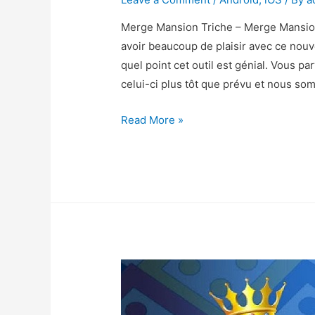
Merge Mansion Triche – Merge Mansion
avoir beaucoup de plaisir avec ce nou
quel point cet outil est génial. Vous pa
celui-ci plus tôt que prévu et nous s
Merge
Read More »
Mansion
Triche
–
Merge
Mansion
Astuce
Diamants
et
Pieces
Gratuit