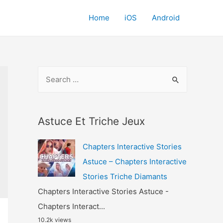
Home
iOS
Android
S
e
a
r
Astuce Et Triche Jeux
c
Chapters Interactive Stories
h
Astuce – Chapters Interactive
f
Stories Triche Diamants
o
Chapters Interactive Stories Astuce -
r
Chapters Interact...
:
10.2k views