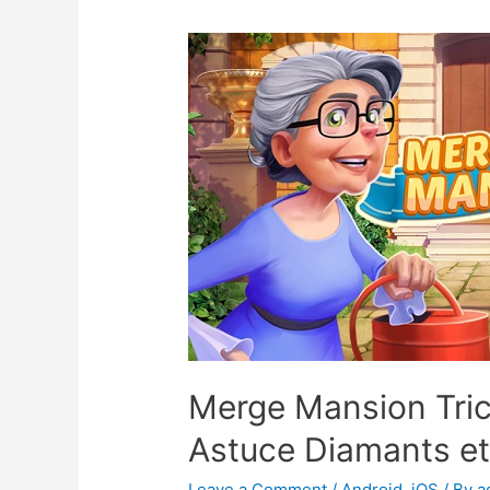
Merge Mansion Tri
Astuce Diamants et
Leave a Comment
/
Android
,
iOS
/ By
a