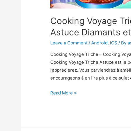
Cooking Voyage Tri
Astuce Diamants et
Leave a Comment
/
Android
,
iOS
/ By
a
Cooking Voyage Triche – Cooking Voya
Cooking Voyage Triche Astuce est le bo
l’apprécierez. Vous parviendrez à amél
encourageons à en lire plus à ce sujet
Cooking
Read More »
Voyage
Triche
–
Cooking