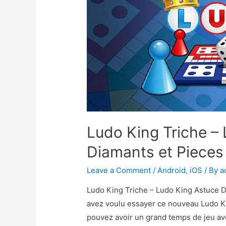
Ludo King Triche –
Diamants et Pieces 
Leave a Comment
/
Android
,
iOS
/ By
a
Ludo King Triche – Ludo King Astuce D
avez voulu essayer ce nouveau Ludo Kin
pouvez avoir un grand temps de jeu avec