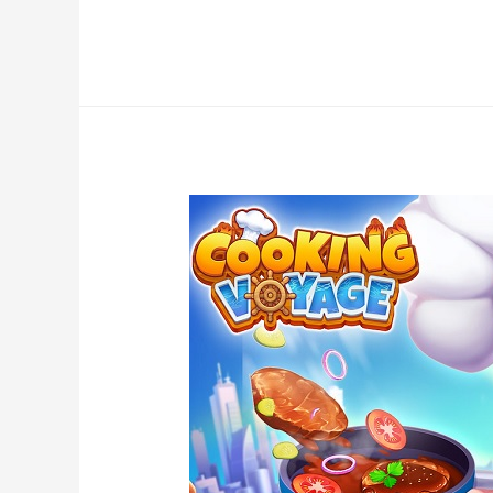
Triche
–
Cyberika
Astuce
HyperKoins
et
Creds
Gratuit