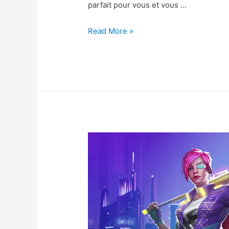
parfait pour vous et vous …
Ludo
Read More »
King
Triche
–
Ludo
King
Astuce
Diamants
et
Pieces
Gratuit