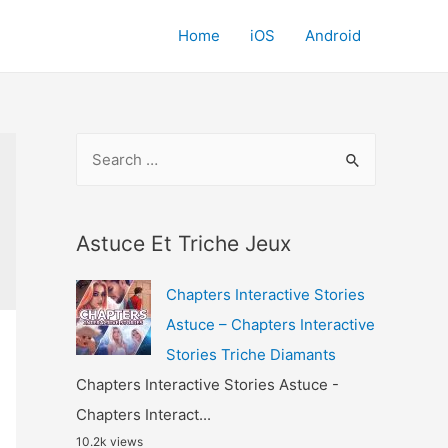
Home
iOS
Android
S
e
a
r
Astuce Et Triche Jeux
c
Chapters Interactive Stories
h
Astuce – Chapters Interactive
f
Stories Triche Diamants
o
Chapters Interactive Stories Astuce -
r
Chapters Interact...
:
10.2k views