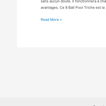
sans aucun doute. Il fonctionnera à ch
avantages. Ce 8 Ball Pool Triche est la
8
Read More »
Ball
Pool
Astuce
–
8
Ball
Pool
Triche
Argent
et
Pieces
Gratuit