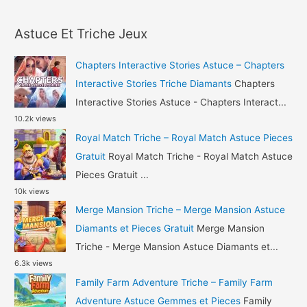
a
Ball
r
Pool
Astuce Et Triche Jeux
c
Triche
h
Argent
Chapters Interactive Stories Astuce – Chapters
et
f
Interactive Stories Triche Diamants
Chapters
Pieces
o
Interactive Stories Astuce - Chapters Interact...
Gratuit
10.2k views
r
Royal Match Triche – Royal Match Astuce Pieces
:
Gratuit
Royal Match Triche - Royal Match Astuce
Pieces Gratuit ...
10k views
Merge Mansion Triche – Merge Mansion Astuce
Diamants et Pieces Gratuit
Merge Mansion
Triche - Merge Mansion Astuce Diamants et...
6.3k views
Family Farm Adventure Triche – Family Farm
Adventure Astuce Gemmes et Pieces
Family