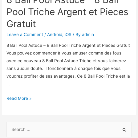
Pool Triche Argent et Pieces
Gratuit
Leave a Comment
/
Android
,
iOS
/ By
admin
8 Ball Pool Astuce – 8 Ball Pool Triche Argent et Pieces Gratuit
Vous pouvez commencer à vous amuser comme des fous
avec ce nouveau 8 Ball Pool Astuce Triche et vous l’aimerez
sans aucun doute. Il fonctionnera à chaque fois que vous
voudrez profiter de ses avantages. Ce 8 Ball Pool Triche est la
…
8
Read More »
Ball
Pool
Astuce
S
–
e
8