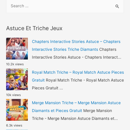
S
–
e
8
a
Ball
r
Pool
Astuce Et Triche Jeux
c
Triche
h
Argent
Chapters Interactive Stories Astuce – Chapters
et
f
Interactive Stories Triche Diamants
Chapters
Pieces
o
Interactive Stories Astuce - Chapters Interact...
Gratuit
10.2k views
r
Royal Match Triche – Royal Match Astuce Pieces
:
Gratuit
Royal Match Triche - Royal Match Astuce
Pieces Gratuit ...
10k views
Merge Mansion Triche – Merge Mansion Astuce
Diamants et Pieces Gratuit
Merge Mansion
Triche - Merge Mansion Astuce Diamants et...
6.3k views