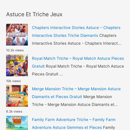
a
Still
r
Alive
Astuce Et Triche Jeux
c
Astuce
h
Diamants
Chapters Interactive Stories Astuce – Chapters
et
f
Interactive Stories Triche Diamants
Chapters
Or
o
Interactive Stories Astuce - Chapters Interact...
Gratuit
10.2k views
r
Royal Match Triche – Royal Match Astuce Pieces
:
Gratuit
Royal Match Triche - Royal Match Astuce
Pieces Gratuit ...
10k views
Merge Mansion Triche – Merge Mansion Astuce
Diamants et Pieces Gratuit
Merge Mansion
Triche - Merge Mansion Astuce Diamants et...
6.3k views
Family Farm Adventure Triche – Family Farm
Adventure Astuce Gemmes et Pieces
Family