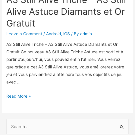
Alive Astuce Diamants et Or
Gratuit
Leave a Comment
/
Android
,
iOS
/ By
admin
A3 Still Alive Triche – A3 Still Alive Astuce Diamants et Or
Gratuit Ce nouveau A3 Still Alive Triche Astuce est sorti et à
partir d’aujourd’hui, vous pouvez enfin l’utiliser. Vous verrez
que grâce à cet A3 Still Alive Astuce, vous améliorerez votre
jeu et vous parviendrez à atteindre tous vos objectifs de jeu
avec …
A3
Read More »
Still
Alive
Triche
S
–
e
A3