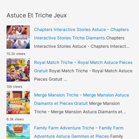
a
Still
r
Alive
Astuce Et Triche Jeux
c
Astuce
h
Diamants
Chapters Interactive Stories Astuce – Chapters
et
f
Interactive Stories Triche Diamants
Chapters
Or
o
Interactive Stories Astuce - Chapters Interact...
Gratuit
10.2k views
r
Royal Match Triche – Royal Match Astuce Pieces
:
Gratuit
Royal Match Triche - Royal Match Astuce
Pieces Gratuit ...
10k views
Merge Mansion Triche – Merge Mansion Astuce
Diamants et Pieces Gratuit
Merge Mansion
Triche - Merge Mansion Astuce Diamants et...
6.3k views
Family Farm Adventure Triche – Family Farm
Adventure Astuce Gemmes et Pieces
Family