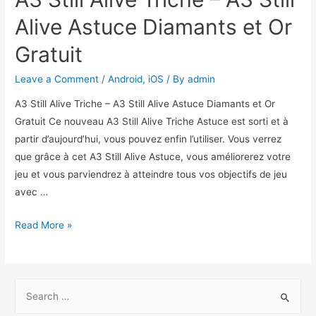
Alive Astuce Diamants et Or
Gratuit
Leave a Comment
/
Android
,
iOS
/ By
admin
A3 Still Alive Triche – A3 Still Alive Astuce Diamants et Or
Gratuit Ce nouveau A3 Still Alive Triche Astuce est sorti et à
partir d’aujourd’hui, vous pouvez enfin l’utiliser. Vous verrez
que grâce à cet A3 Still Alive Astuce, vous améliorerez votre
jeu et vous parviendrez à atteindre tous vos objectifs de jeu
avec …
A3
Read More »
Still
Alive
Triche
S
–
e
A3