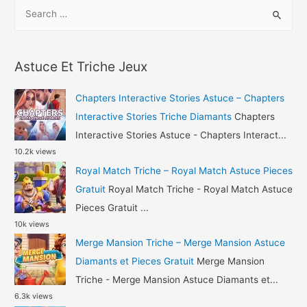
S
Triche
e
–
a
Ace
r
Fishing
Astuce Et Triche Jeux
c
Wild
h
Catch
Chapters Interactive Stories Astuce – Chapters
Astuce
f
Interactive Stories Triche Diamants
Chapters
Corail
o
Interactive Stories Astuce - Chapters Interact...
et
10.2k views
r
Or
Royal Match Triche – Royal Match Astuce Pieces
:
Gratuit
Royal Match Triche - Royal Match Astuce
Pieces Gratuit ...
10k views
Merge Mansion Triche – Merge Mansion Astuce
Diamants et Pieces Gratuit
Merge Mansion
Triche - Merge Mansion Astuce Diamants et...
6.3k views