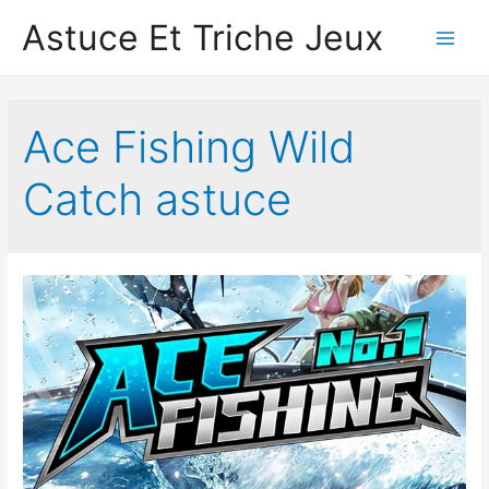
Astuce Et Triche Jeux
Main
Men
Ace Fishing Wild
Catc‪h‬ astuce