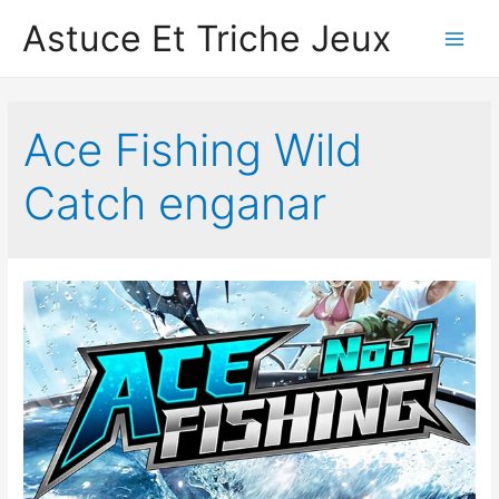
Astuce Et Triche Jeux
Main
Men
Ace Fishing Wild
Catc‪h‬ enganar