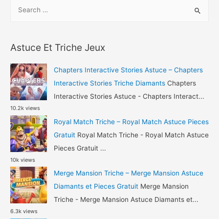
S
Triche
e
–
a
Ace
r
Fishing
Astuce Et Triche Jeux
c
Wild
h
Catch
Chapters Interactive Stories Astuce – Chapters
Astuce
f
Interactive Stories Triche Diamants
Chapters
Corail
o
Interactive Stories Astuce - Chapters Interact...
et
10.2k views
r
Or
Royal Match Triche – Royal Match Astuce Pieces
:
Gratuit
Royal Match Triche - Royal Match Astuce
Pieces Gratuit ...
10k views
Merge Mansion Triche – Merge Mansion Astuce
Diamants et Pieces Gratuit
Merge Mansion
Triche - Merge Mansion Astuce Diamants et...
6.3k views