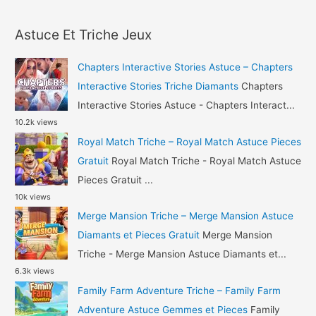
a
Triche
r
Diamants
Astuce Et Triche Jeux
c
et
h
Or
Chapters Interactive Stories Astuce – Chapters
Gratuit
f
Interactive Stories Triche Diamants
Chapters
o
Interactive Stories Astuce - Chapters Interact...
10.2k views
r
Royal Match Triche – Royal Match Astuce Pieces
:
Gratuit
Royal Match Triche - Royal Match Astuce
Pieces Gratuit ...
10k views
Merge Mansion Triche – Merge Mansion Astuce
Diamants et Pieces Gratuit
Merge Mansion
Triche - Merge Mansion Astuce Diamants et...
6.3k views
Family Farm Adventure Triche – Family Farm
Adventure Astuce Gemmes et Pieces
Family