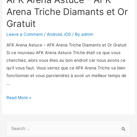
Arena Triche Diamants et Or
Gratuit
Leave a Comment
/
Android
,
iOS
/ By
admin
AFK Arena Astuce – AFK Arena Triche Diamants et Or Gratuit
Si ce nouveau AFK Arena Astuce Triche était ce que vous
cherchiez, alors vous êtes au bon endroit car nous avons ce
qu’il vous faut. Vous verrez que ce AFK Arena Triche va bien
fonctionner et vous parviendrez à avoir un meilleur temps de
…
AFK
Read More »
Arena
Astuce
–
S
AFK
e
Arena