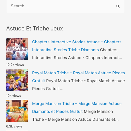
S
AFK
e
Arena
a
Triche
r
Diamants
Astuce Et Triche Jeux
c
et
h
Or
Chapters Interactive Stories Astuce – Chapters
Gratuit
f
Interactive Stories Triche Diamants
Chapters
o
Interactive Stories Astuce - Chapters Interact...
10.2k views
r
Royal Match Triche – Royal Match Astuce Pieces
:
Gratuit
Royal Match Triche - Royal Match Astuce
Pieces Gratuit ...
10k views
Merge Mansion Triche – Merge Mansion Astuce
Diamants et Pieces Gratuit
Merge Mansion
Triche - Merge Mansion Astuce Diamants et...
6.3k views