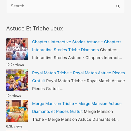
S
AFK
e
Arena
a
Triche
r
Diamants
Astuce Et Triche Jeux
c
et
h
Or
Chapters Interactive Stories Astuce – Chapters
Gratuit
f
Interactive Stories Triche Diamants
Chapters
o
Interactive Stories Astuce - Chapters Interact...
10.2k views
r
Royal Match Triche – Royal Match Astuce Pieces
:
Gratuit
Royal Match Triche - Royal Match Astuce
Pieces Gratuit ...
10k views
Merge Mansion Triche – Merge Mansion Astuce
Diamants et Pieces Gratuit
Merge Mansion
Triche - Merge Mansion Astuce Diamants et...
6.3k views