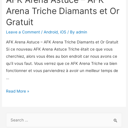
Arena Triche Diamants et Or
Gratuit
Leave a Comment
/
Android
,
iOS
/ By
admin
AFK Arena Astuce – AFK Arena Triche Diamants et Or Gratuit
Si ce nouveau AFK Arena Astuce Triche était ce que vous
cherchiez, alors vous êtes au bon endroit car nous avons ce
qu’il vous faut. Vous verrez que ce AFK Arena Triche va bien
fonctionner et vous parviendrez à avoir un meilleur temps de
…
AFK
Read More »
Arena
Astuce
–
S
AFK
e
Arena