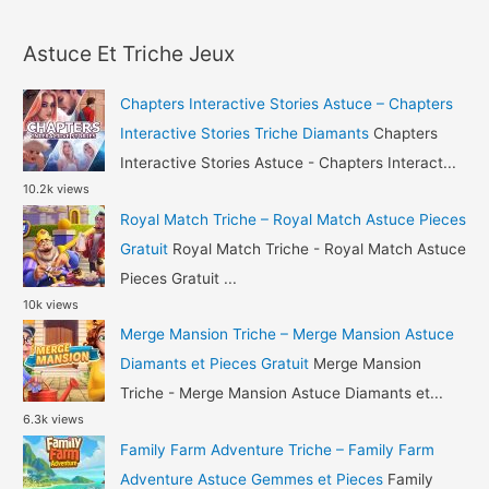
a
Triche
r
Diamants
Astuce Et Triche Jeux
c
et
h
Or
Chapters Interactive Stories Astuce – Chapters
Gratuit
f
Interactive Stories Triche Diamants
Chapters
o
Interactive Stories Astuce - Chapters Interact...
10.2k views
r
Royal Match Triche – Royal Match Astuce Pieces
:
Gratuit
Royal Match Triche - Royal Match Astuce
Pieces Gratuit ...
10k views
Merge Mansion Triche – Merge Mansion Astuce
Diamants et Pieces Gratuit
Merge Mansion
Triche - Merge Mansion Astuce Diamants et...
6.3k views
Family Farm Adventure Triche – Family Farm
Adventure Astuce Gemmes et Pieces
Family