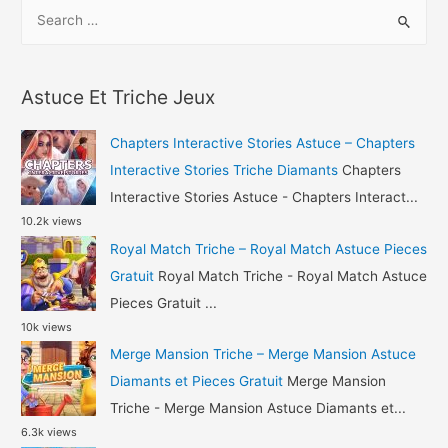
S
Airplane
e
Chefs
a
Astuce
r
Gemmes
Astuce Et Triche Jeux
c
et
h
Pieces
Chapters Interactive Stories Astuce – Chapters
Gratuit
f
Interactive Stories Triche Diamants
Chapters
o
Interactive Stories Astuce - Chapters Interact...
10.2k views
r
Royal Match Triche – Royal Match Astuce Pieces
:
Gratuit
Royal Match Triche - Royal Match Astuce
Pieces Gratuit ...
10k views
Merge Mansion Triche – Merge Mansion Astuce
Diamants et Pieces Gratuit
Merge Mansion
Triche - Merge Mansion Astuce Diamants et...
6.3k views