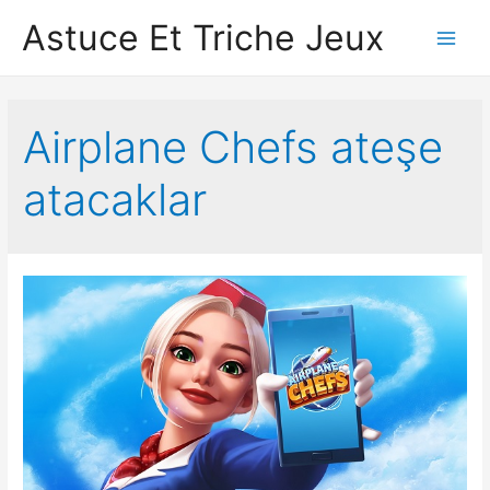
Astuce Et Triche Jeux
Main
Men
Airplane Chef‪s ateşe
atacaklar