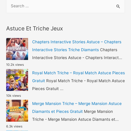
S
Airplane
e
Chefs
a
Astuce
r
Gemmes
Astuce Et Triche Jeux
c
et
h
Pieces
Chapters Interactive Stories Astuce – Chapters
Gratuit
f
Interactive Stories Triche Diamants
Chapters
o
Interactive Stories Astuce - Chapters Interact...
10.2k views
r
Royal Match Triche – Royal Match Astuce Pieces
:
Gratuit
Royal Match Triche - Royal Match Astuce
Pieces Gratuit ...
10k views
Merge Mansion Triche – Merge Mansion Astuce
Diamants et Pieces Gratuit
Merge Mansion
Triche - Merge Mansion Astuce Diamants et...
6.3k views