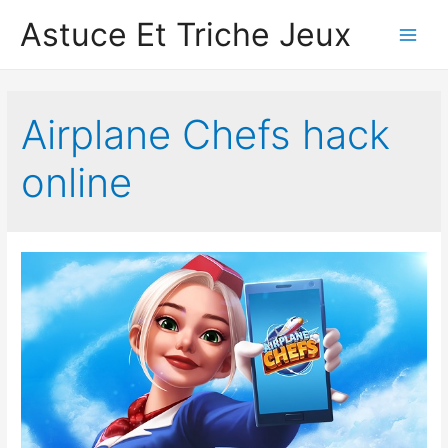
Astuce Et Triche Jeux
Main
Men
Airplane Chef‪s hack
online