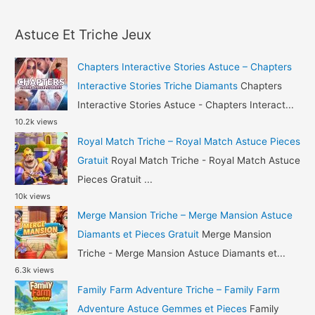
a
Astuce
r
Gemmes
Astuce Et Triche Jeux
c
et
h
Pieces
Chapters Interactive Stories Astuce – Chapters
Gratuit
f
Interactive Stories Triche Diamants
Chapters
o
Interactive Stories Astuce - Chapters Interact...
10.2k views
r
Royal Match Triche – Royal Match Astuce Pieces
:
Gratuit
Royal Match Triche - Royal Match Astuce
Pieces Gratuit ...
10k views
Merge Mansion Triche – Merge Mansion Astuce
Diamants et Pieces Gratuit
Merge Mansion
Triche - Merge Mansion Astuce Diamants et...
6.3k views
Family Farm Adventure Triche – Family Farm
Adventure Astuce Gemmes et Pieces
Family