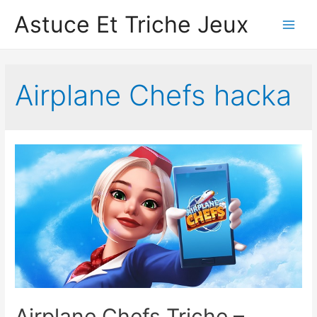
Astuce Et Triche Jeux
Main
Men
Airplane Chef‪s hacka
Airplane Chefs Triche –