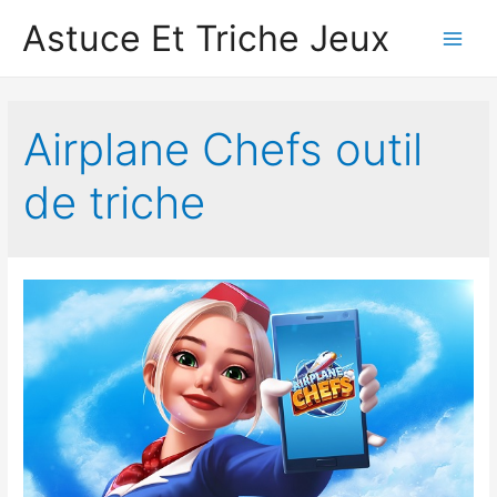
Astuce Et Triche Jeux
Main
Men
Airplane Chef‪s outil
de triche