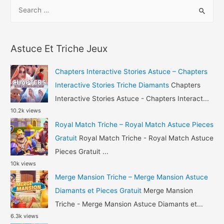
S
Airplane
e
Chefs
a
Astuce
r
Gemmes
Astuce Et Triche Jeux
c
et
h
Pieces
Chapters Interactive Stories Astuce – Chapters
Gratuit
f
Interactive Stories Triche Diamants
Chapters
o
Interactive Stories Astuce - Chapters Interact...
10.2k views
r
Royal Match Triche – Royal Match Astuce Pieces
:
Gratuit
Royal Match Triche - Royal Match Astuce
Pieces Gratuit ...
10k views
Merge Mansion Triche – Merge Mansion Astuce
Diamants et Pieces Gratuit
Merge Mansion
Triche - Merge Mansion Astuce Diamants et...
6.3k views