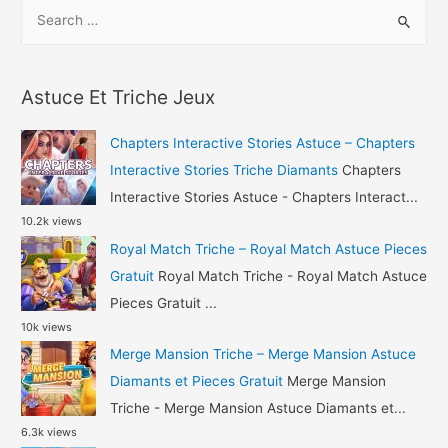
S
Airplane
e
Chefs
a
Astuce
r
Gemmes
Astuce Et Triche Jeux
c
et
h
Pieces
Chapters Interactive Stories Astuce – Chapters
Gratuit
f
Interactive Stories Triche Diamants
Chapters
o
Interactive Stories Astuce - Chapters Interact...
10.2k views
r
Royal Match Triche – Royal Match Astuce Pieces
:
Gratuit
Royal Match Triche - Royal Match Astuce
Pieces Gratuit ...
10k views
Merge Mansion Triche – Merge Mansion Astuce
Diamants et Pieces Gratuit
Merge Mansion
Triche - Merge Mansion Astuce Diamants et...
6.3k views