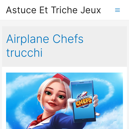
Astuce Et Triche Jeux
Main
Men
Airplane Chef‪s
trucchi