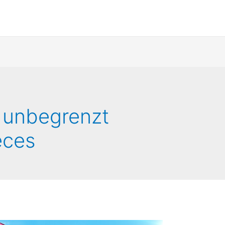
s unbegrenzt
eces