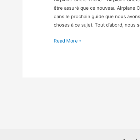
être assuré que ce nouveau Airplane C
dans le prochain guide que nous avons
choses à ce sujet. Tout d’abord, nous s
Airplane
Read More »
Chefs
Triche
–
Airplane
Chefs
Astuce
Gemmes
et
Pieces
Gratuit