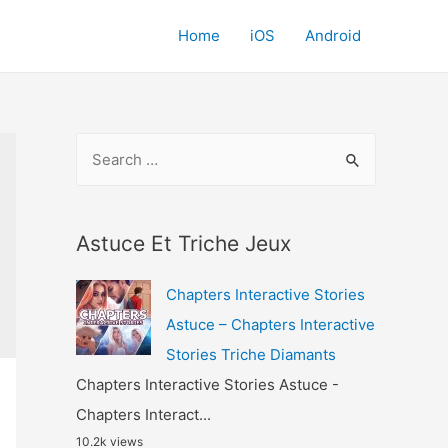
Home
iOS
Android
S
e
a
r
Astuce Et Triche Jeux
c
Chapters Interactive Stories
h
Astuce – Chapters Interactive
f
Stories Triche Diamants
o
Chapters Interactive Stories Astuce -
r
Chapters Interact...
:
10.2k views