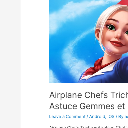
Airplane Chefs Tric
Astuce Gemmes et P
Leave a Comment
/
Android
,
iOS
/ By
a
Airplane Chefs Triche – Airplane Che