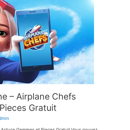
he – Airplane Chefs
ieces Gratuit
dmin
fs Astuce Gemmes et Pieces Gratuit Vous pouvez