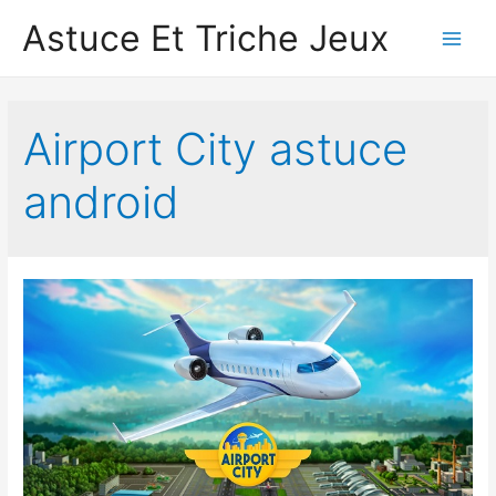
Astuce Et Triche Jeux
Main
Men
Airport City astuce
android