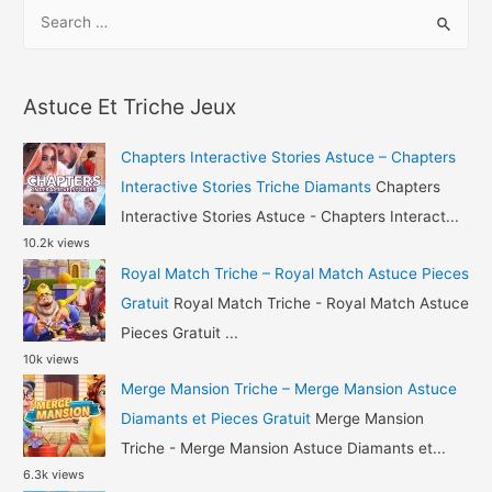
S
Airport
e
City
a
Triche
r
Pieces
Astuce Et Triche Jeux
c
et
h
Argent
Chapters Interactive Stories Astuce – Chapters
Gratuit
f
Interactive Stories Triche Diamants
Chapters
o
Interactive Stories Astuce - Chapters Interact...
10.2k views
r
Royal Match Triche – Royal Match Astuce Pieces
:
Gratuit
Royal Match Triche - Royal Match Astuce
Pieces Gratuit ...
10k views
Merge Mansion Triche – Merge Mansion Astuce
Diamants et Pieces Gratuit
Merge Mansion
Triche - Merge Mansion Astuce Diamants et...
6.3k views