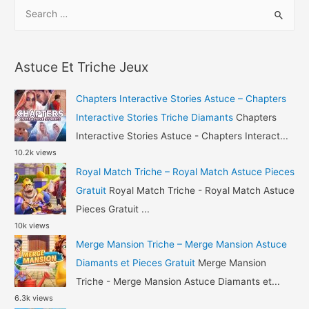
S
Airport
e
City
a
Triche
r
Pieces
Astuce Et Triche Jeux
c
et
h
Argent
Chapters Interactive Stories Astuce – Chapters
Gratuit
f
Interactive Stories Triche Diamants
Chapters
o
Interactive Stories Astuce - Chapters Interact...
10.2k views
r
Royal Match Triche – Royal Match Astuce Pieces
:
Gratuit
Royal Match Triche - Royal Match Astuce
Pieces Gratuit ...
10k views
Merge Mansion Triche – Merge Mansion Astuce
Diamants et Pieces Gratuit
Merge Mansion
Triche - Merge Mansion Astuce Diamants et...
6.3k views