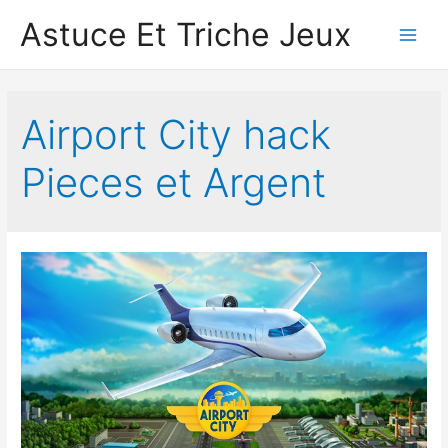
Astuce Et Triche Jeux
Main
Men
Airport City hack
Pieces et Argent