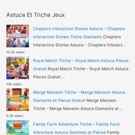
a
Triche
r
Pieces
Astuce Et Triche Jeux
c
et
h
Argent
Chapters Interactive Stories Astuce – Chapters
Gratuit
f
Interactive Stories Triche Diamants
Chapters
o
Interactive Stories Astuce - Chapters Interact...
10.2k views
r
Royal Match Triche – Royal Match Astuce Pieces
:
Gratuit
Royal Match Triche - Royal Match Astuce
Pieces Gratuit ...
10k views
Merge Mansion Triche – Merge Mansion Astuce
Diamants et Pieces Gratuit
Merge Mansion
Triche - Merge Mansion Astuce Diamants et...
6.3k views
Family Farm Adventure Triche – Family Farm
Adventure Astuce Gemmes et Pieces
Family