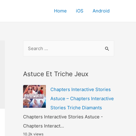
Home
iOS
Android
S
e
a
r
Astuce Et Triche Jeux
c
Chapters Interactive Stories
h
Astuce – Chapters Interactive
f
Stories Triche Diamants
o
Chapters Interactive Stories Astuce -
r
Chapters Interact...
:
10.2k views