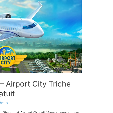
– Airport City Triche
atuit
dmin
che Pieces et Argent Gratuit Vous pouvez vous