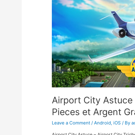
Airport City Astuce 
Pieces et Argent Gr
Leave a Comment
/
Android
,
iOS
/ By
a
Airport City Astuce – Airport City Tri