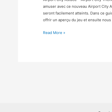
amuser avec ce nouveau Airport City As
seront facilement atteints. Dans ce gu
offrir un aperçu du jeu et ensuite no
Airport
Read More »
City
Astuce
–
Airport
City
Triche
Pieces
et
Argent
Gratuit