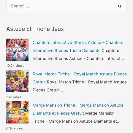
S
–
e
Angry
a
Birds
r
2
Astuce Et Triche Jeux
c
Triche
h
Gemmes
Chapters Interactive Stories Astuce – Chapters
et
f
Interactive Stories Triche Diamants
Chapters
Perles
o
Interactive Stories Astuce - Chapters Interact...
Gratuit
10.2k views
r
Royal Match Triche – Royal Match Astuce Pieces
:
Gratuit
Royal Match Triche - Royal Match Astuce
Pieces Gratuit ...
10k views
Merge Mansion Triche – Merge Mansion Astuce
Diamants et Pieces Gratuit
Merge Mansion
Triche - Merge Mansion Astuce Diamants et...
6.3k views