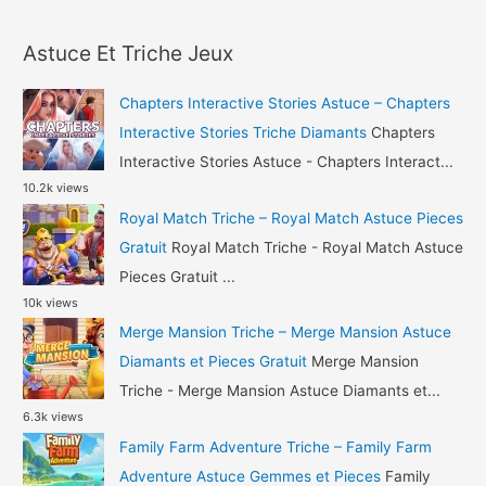
a
et
r
Pieces
Astuce Et Triche Jeux
c
Gratuit
h
Chapters Interactive Stories Astuce – Chapters
f
Interactive Stories Triche Diamants
Chapters
o
Interactive Stories Astuce - Chapters Interact...
10.2k views
r
Royal Match Triche – Royal Match Astuce Pieces
:
Gratuit
Royal Match Triche - Royal Match Astuce
Pieces Gratuit ...
10k views
Merge Mansion Triche – Merge Mansion Astuce
Diamants et Pieces Gratuit
Merge Mansion
Triche - Merge Mansion Astuce Diamants et...
6.3k views
Family Farm Adventure Triche – Family Farm
Adventure Astuce Gemmes et Pieces
Family