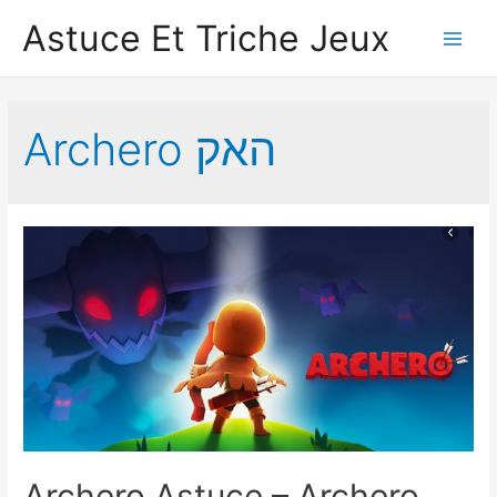
Astuce Et Triche Jeux
Main
Men
Archero האק
Archero Astuce – Archero