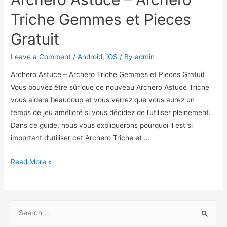
Triche Gemmes et Pieces
Gratuit
Leave a Comment
/
Android
,
iOS
/ By
admin
Archero Astuce – Archero Triche Gemmes et Pieces Gratuit
Vous pouvez être sûr que ce nouveau Archero Astuce Triche
vous aidera beaucoup et vous verrez que vous aurez un
temps de jeu amélioré si vous décidez de l’utiliser pleinement.
Dans ce guide, nous vous expliquerons pourquoi il est si
important d’utiliser cet Archero Triche et …
Archero
Read More »
Astuce
–
Archero
S
Triche
e
Gemmes