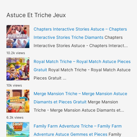
a
et
r
Pieces
Astuce Et Triche Jeux
c
Gratuit
h
Chapters Interactive Stories Astuce – Chapters
f
Interactive Stories Triche Diamants
Chapters
o
Interactive Stories Astuce - Chapters Interact...
10.2k views
r
Royal Match Triche – Royal Match Astuce Pieces
:
Gratuit
Royal Match Triche - Royal Match Astuce
Pieces Gratuit ...
10k views
Merge Mansion Triche – Merge Mansion Astuce
Diamants et Pieces Gratuit
Merge Mansion
Triche - Merge Mansion Astuce Diamants et...
6.3k views
Family Farm Adventure Triche – Family Farm
Adventure Astuce Gemmes et Pieces
Family