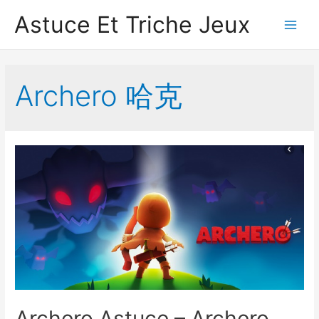
Astuce Et Triche Jeux
Main
Men
Archero 哈克
Archero Astuce – Archero