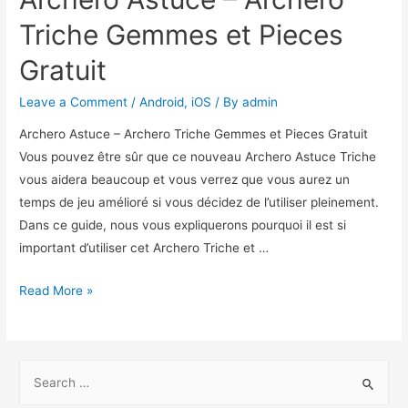
Triche Gemmes et Pieces
Gratuit
Leave a Comment
/
Android
,
iOS
/ By
admin
Archero Astuce – Archero Triche Gemmes et Pieces Gratuit
Vous pouvez être sûr que ce nouveau Archero Astuce Triche
vous aidera beaucoup et vous verrez que vous aurez un
temps de jeu amélioré si vous décidez de l’utiliser pleinement.
Dans ce guide, nous vous expliquerons pourquoi il est si
important d’utiliser cet Archero Triche et …
Archero
Read More »
Astuce
–
Archero
S
Triche
e
Gemmes