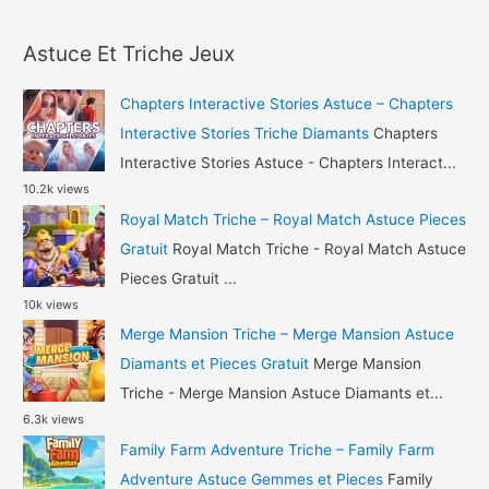
a
et
r
Pieces
Astuce Et Triche Jeux
c
Gratuit
h
Chapters Interactive Stories Astuce – Chapters
f
Interactive Stories Triche Diamants
Chapters
o
Interactive Stories Astuce - Chapters Interact...
10.2k views
r
Royal Match Triche – Royal Match Astuce Pieces
:
Gratuit
Royal Match Triche - Royal Match Astuce
Pieces Gratuit ...
10k views
Merge Mansion Triche – Merge Mansion Astuce
Diamants et Pieces Gratuit
Merge Mansion
Triche - Merge Mansion Astuce Diamants et...
6.3k views
Family Farm Adventure Triche – Family Farm
Adventure Astuce Gemmes et Pieces
Family