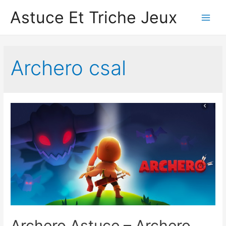
Astuce Et Triche Jeux
Main
Men
Archero csal
Archero Astuce – Archero