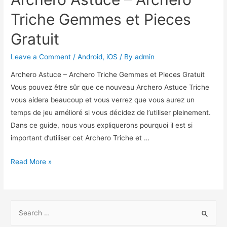
Triche Gemmes et Pieces
Gratuit
Leave a Comment
/
Android
,
iOS
/ By
admin
Archero Astuce – Archero Triche Gemmes et Pieces Gratuit
Vous pouvez être sûr que ce nouveau Archero Astuce Triche
vous aidera beaucoup et vous verrez que vous aurez un
temps de jeu amélioré si vous décidez de l’utiliser pleinement.
Dans ce guide, nous vous expliquerons pourquoi il est si
important d’utiliser cet Archero Triche et …
Archero
Read More »
Astuce
–
Archero
S
Triche
e
Gemmes