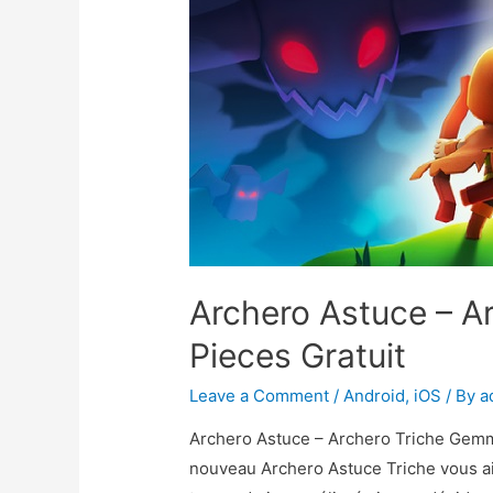
Archero Astuce – A
Pieces Gratuit
Leave a Comment
/
Android
,
iOS
/ By
a
Archero Astuce – Archero Triche Gemm
nouveau Archero Astuce Triche vous a