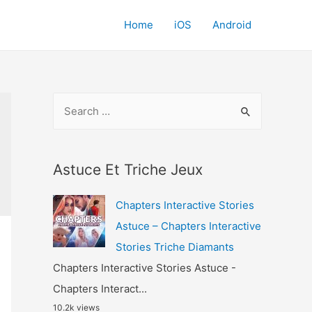
Home
iOS
Android
S
e
a
r
Astuce Et Triche Jeux
c
Chapters Interactive Stories
h
Astuce – Chapters Interactive
f
Stories Triche Diamants
o
Chapters Interactive Stories Astuce -
r
Chapters Interact...
:
10.2k views