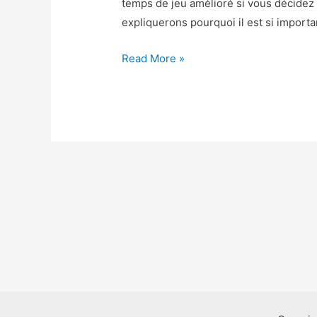
temps de jeu amélioré si vous décidez 
expliquerons pourquoi il est si importan
Archero
Read More »
Astuce
–
Archero
Triche
Gemmes
et
Pieces
Gratuit