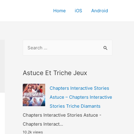
Home
iOS
Android
S
e
a
r
Astuce Et Triche Jeux
c
Chapters Interactive Stories
h
Astuce – Chapters Interactive
f
Stories Triche Diamants
o
Chapters Interactive Stories Astuce -
r
Chapters Interact...
:
10.2k views