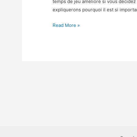
temps de jeu amélioré si vous décidez 
expliquerons pourquoi il est si importan
Archero
Read More »
Astuce
–
Archero
Triche
Gemmes
et
Pieces
Gratuit