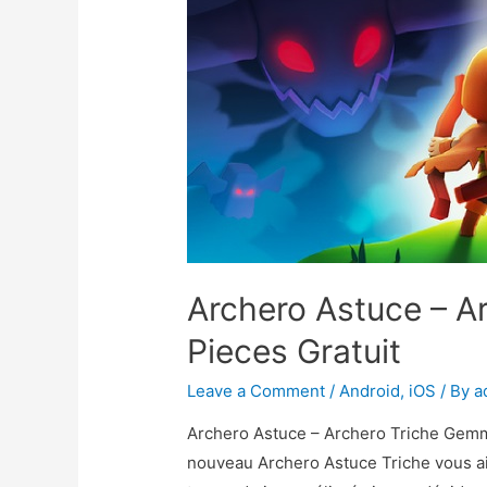
Archero Astuce – A
Pieces Gratuit
Leave a Comment
/
Android
,
iOS
/ By
a
Archero Astuce – Archero Triche Gemm
nouveau Archero Astuce Triche vous a