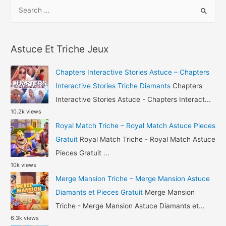
S
Triche
e
–
a
Art
r
of
Astuce Et Triche Jeux
c
War
h
Legions
Chapters Interactive Stories Astuce – Chapters
Astuce
f
Interactive Stories Triche Diamants
Chapters
Gemmes
o
Interactive Stories Astuce - Chapters Interact...
et
10.2k views
r
Pieces
Royal Match Triche – Royal Match Astuce Pieces
:
Gratuit
Royal Match Triche - Royal Match Astuce
Pieces Gratuit ...
10k views
Merge Mansion Triche – Merge Mansion Astuce
Diamants et Pieces Gratuit
Merge Mansion
Triche - Merge Mansion Astuce Diamants et...
6.3k views