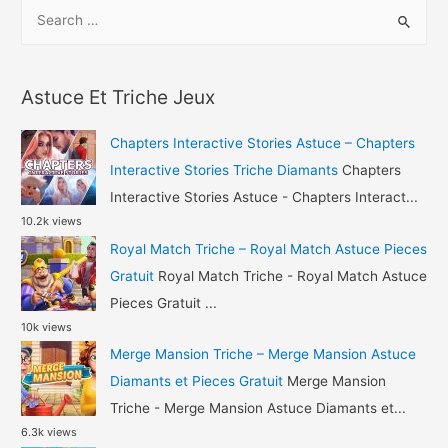
S
Triche
e
–
a
Art
r
of
Astuce Et Triche Jeux
c
War
h
Legions
Chapters Interactive Stories Astuce – Chapters
Astuce
f
Interactive Stories Triche Diamants
Chapters
Gemmes
o
Interactive Stories Astuce - Chapters Interact...
et
10.2k views
r
Pieces
Royal Match Triche – Royal Match Astuce Pieces
:
Gratuit
Royal Match Triche - Royal Match Astuce
Pieces Gratuit ...
10k views
Merge Mansion Triche – Merge Mansion Astuce
Diamants et Pieces Gratuit
Merge Mansion
Triche - Merge Mansion Astuce Diamants et...
6.3k views