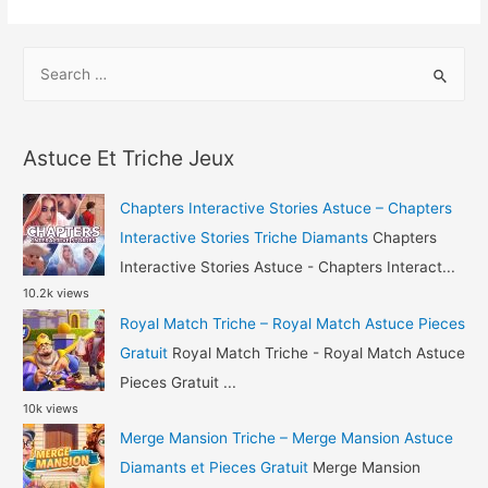
War
Legions
S
Triche
e
–
a
Art
r
of
Astuce Et Triche Jeux
c
War
h
Legions
Chapters Interactive Stories Astuce – Chapters
Astuce
f
Interactive Stories Triche Diamants
Chapters
Gemmes
o
Interactive Stories Astuce - Chapters Interact...
et
10.2k views
r
Pieces
Royal Match Triche – Royal Match Astuce Pieces
:
Gratuit
Royal Match Triche - Royal Match Astuce
Pieces Gratuit ...
10k views
Merge Mansion Triche – Merge Mansion Astuce
Diamants et Pieces Gratuit
Merge Mansion