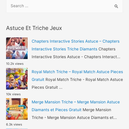
S
Triche
e
–
a
Art
r
of
Astuce Et Triche Jeux
c
War
h
Legions
Chapters Interactive Stories Astuce – Chapters
Astuce
f
Interactive Stories Triche Diamants
Chapters
Gemmes
o
Interactive Stories Astuce - Chapters Interact...
et
10.2k views
r
Pieces
Royal Match Triche – Royal Match Astuce Pieces
:
Gratuit
Royal Match Triche - Royal Match Astuce
Pieces Gratuit ...
10k views
Merge Mansion Triche – Merge Mansion Astuce
Diamants et Pieces Gratuit
Merge Mansion
Triche - Merge Mansion Astuce Diamants et...
6.3k views