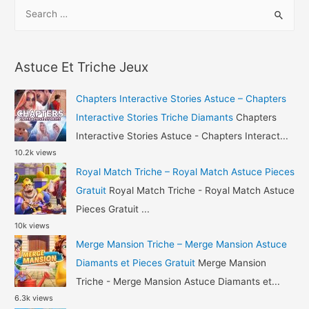
S
–
e
Asphalt
a
9
r
Legends
Astuce Et Triche Jeux
c
Triche
h
Jetons
Chapters Interactive Stories Astuce – Chapters
et
f
Interactive Stories Triche Diamants
Chapters
Crédits
o
Interactive Stories Astuce - Chapters Interact...
10.2k views
r
Royal Match Triche – Royal Match Astuce Pieces
:
Gratuit
Royal Match Triche - Royal Match Astuce
Pieces Gratuit ...
10k views
Merge Mansion Triche – Merge Mansion Astuce
Diamants et Pieces Gratuit
Merge Mansion
Triche - Merge Mansion Astuce Diamants et...
6.3k views