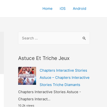
Home
iOS
Android
S
e
a
r
Astuce Et Triche Jeux
c
Chapters Interactive Stories
h
Astuce – Chapters Interactive
f
Stories Triche Diamants
o
Chapters Interactive Stories Astuce -
r
Chapters Interact...
:
10.2k views