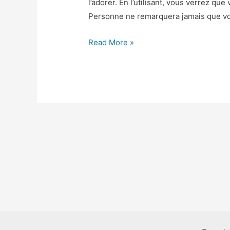
l’adorer. En l’utilisant, vous verrez qu
Personne ne remarquera jamais que vou
Asphalt
Read More »
9
Legends
Astuce
–
Asphalt
9
Legends
Triche
Jetons
et
Crédits