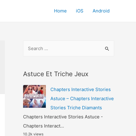
Home
iOS
Android
S
e
a
r
Astuce Et Triche Jeux
c
Chapters Interactive Stories
h
Astuce – Chapters Interactive
f
Stories Triche Diamants
o
Chapters Interactive Stories Astuce -
r
Chapters Interact...
:
10.2k views