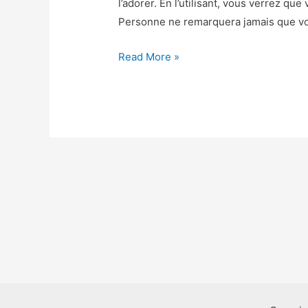
l’adorer. En l’utilisant, vous verrez qu
Personne ne remarquera jamais que vou
Asphalt
Read More »
9
Legends
Astuce
–
Asphalt
9
Legends
Triche
Jetons
et
Crédits