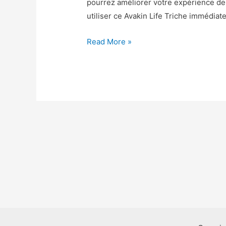
pourrez améliorer votre expérience 
utiliser ce Avakin Life Triche immédia
Avakin
Read More »
Life
Astuce
–
Avakin
Life
Triche
Gemmes
et
Pièces
Gratuit