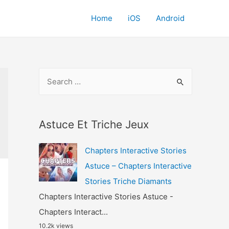
Home
iOS
Android
S
e
a
r
Astuce Et Triche Jeux
c
Chapters Interactive Stories
h
Astuce – Chapters Interactive
f
Stories Triche Diamants
o
Chapters Interactive Stories Astuce -
r
Chapters Interact...
:
10.2k views