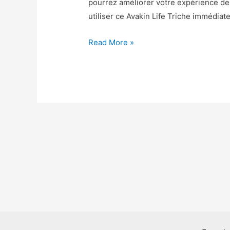
pourrez améliorer votre expérience 
utiliser ce Avakin Life Triche immédia
Avakin
Read More »
Life
Astuce
–
Avakin
Life
Triche
Gemmes
et
Pièces
Gratuit