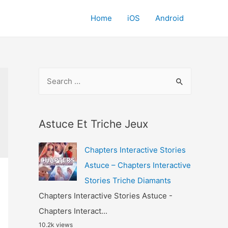
Home
iOS
Android
S
e
a
r
Astuce Et Triche Jeux
c
Chapters Interactive Stories
h
Astuce – Chapters Interactive
f
Stories Triche Diamants
o
Chapters Interactive Stories Astuce -
r
Chapters Interact...
:
10.2k views