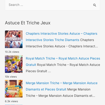
S
Avakin
e
Life
a
Triche
r
Gemmes
Astuce Et Triche Jeux
c
et
h
Pièces
Chapters Interactive Stories Astuce – Chapters
Gratuit
f
Interactive Stories Triche Diamants
Chapters
o
Interactive Stories Astuce - Chapters Interact...
10.2k views
r
Royal Match Triche – Royal Match Astuce Pieces
:
Gratuit
Royal Match Triche - Royal Match Astuce
Pieces Gratuit ...
10k views
Merge Mansion Triche – Merge Mansion Astuce
Diamants et Pieces Gratuit
Merge Mansion
Triche - Merge Mansion Astuce Diamants et...
6.3k views