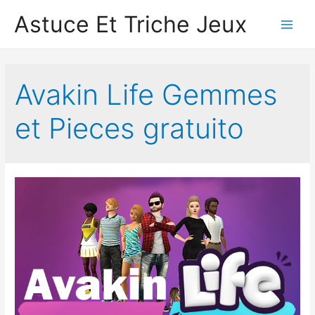
Astuce Et Triche Jeux
Main
Men
Avakin Life Gemmes
et Pieces gratuito