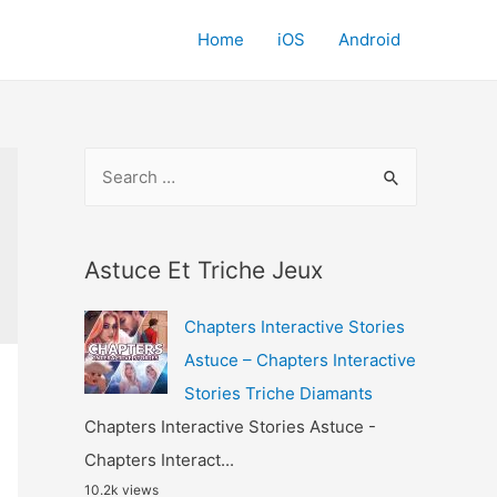
Home
iOS
Android
S
e
a
r
Astuce Et Triche Jeux
c
Chapters Interactive Stories
h
Astuce – Chapters Interactive
f
Stories Triche Diamants
o
Chapters Interactive Stories Astuce -
r
Chapters Interact...
:
10.2k views