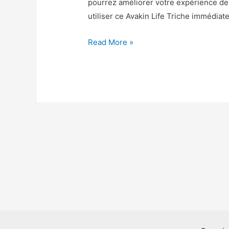
pourrez améliorer votre expérience 
utiliser ce Avakin Life Triche immédia
Avakin
Read More »
Life
Astuce
–
Avakin
Life
Triche
Gemmes
et
Pièces
Gratuit