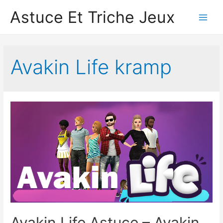
Astuce Et Triche Jeux
Main
Men
Avakin Life kramp
Avakin Life Astuce – Avakin