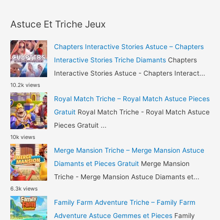
a
Triche
r
Gemmes
Astuce Et Triche Jeux
c
et
h
Pièces
Chapters Interactive Stories Astuce – Chapters
Gratuit
f
Interactive Stories Triche Diamants
Chapters
o
Interactive Stories Astuce - Chapters Interact...
10.2k views
r
Royal Match Triche – Royal Match Astuce Pieces
:
Gratuit
Royal Match Triche - Royal Match Astuce
Pieces Gratuit ...
10k views
Merge Mansion Triche – Merge Mansion Astuce
Diamants et Pieces Gratuit
Merge Mansion
Triche - Merge Mansion Astuce Diamants et...
6.3k views
Family Farm Adventure Triche – Family Farm
Adventure Astuce Gemmes et Pieces
Family