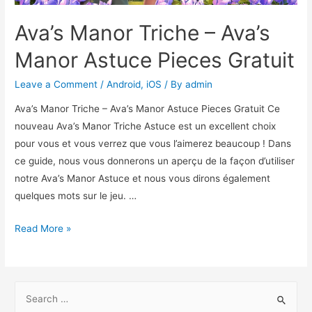
Ava’s Manor Triche – Ava’s
Manor Astuce Pieces Gratuit
Leave a Comment
/
Android
,
iOS
/ By
admin
Ava’s Manor Triche – Ava’s Manor Astuce Pieces Gratuit Ce
nouveau Ava’s Manor Triche Astuce est un excellent choix
pour vous et vous verrez que vous l’aimerez beaucoup ! Dans
ce guide, nous vous donnerons un aperçu de la façon d’utiliser
notre Ava’s Manor Astuce et nous vous dirons également
quelques mots sur le jeu. …
Ava’s
Read More »
Manor
Triche
–
S
Ava’s
e