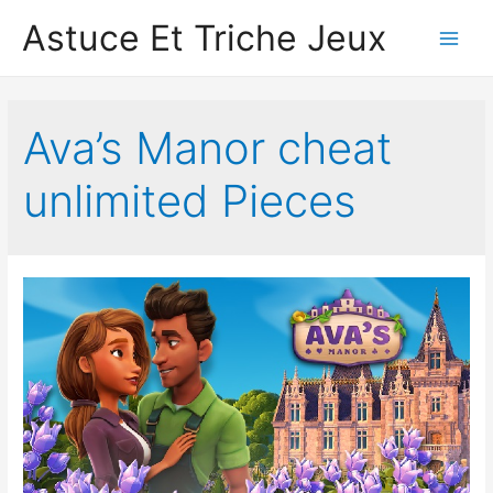
Astuce Et Triche Jeux
Main
Men
Ava’s Manor cheat
unlimited Pieces