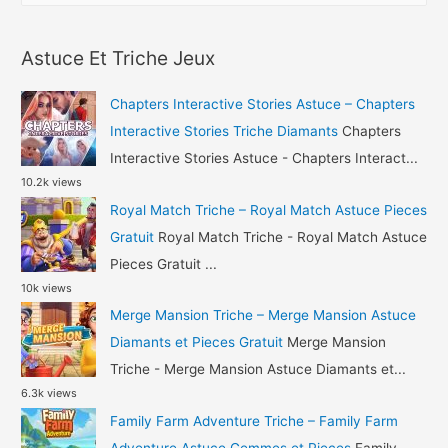
Manor
a
Astuce
r
Pieces
Astuce Et Triche Jeux
c
Gratuit
h
Chapters Interactive Stories Astuce – Chapters
f
Interactive Stories Triche Diamants
Chapters
o
Interactive Stories Astuce - Chapters Interact...
10.2k views
r
Royal Match Triche – Royal Match Astuce Pieces
:
Gratuit
Royal Match Triche - Royal Match Astuce
Pieces Gratuit ...
10k views
Merge Mansion Triche – Merge Mansion Astuce
Diamants et Pieces Gratuit
Merge Mansion
Triche - Merge Mansion Astuce Diamants et...
6.3k views
Family Farm Adventure Triche – Family Farm
Adventure Astuce Gemmes et Pieces
Family