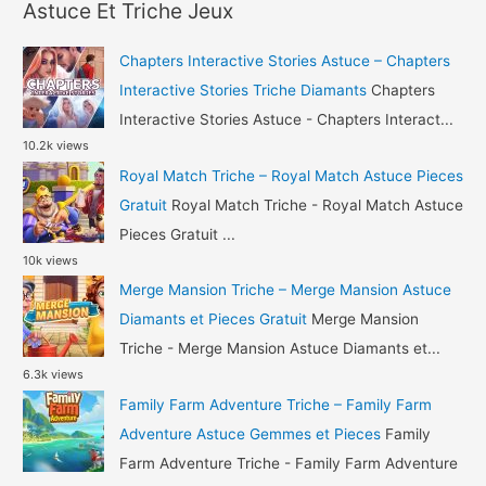
r
Pieces
Astuce Et Triche Jeux
c
Gratuit
h
Chapters Interactive Stories Astuce – Chapters
f
Interactive Stories Triche Diamants
Chapters
o
Interactive Stories Astuce - Chapters Interact...
10.2k views
r
Royal Match Triche – Royal Match Astuce Pieces
:
Gratuit
Royal Match Triche - Royal Match Astuce
Pieces Gratuit ...
10k views
Merge Mansion Triche – Merge Mansion Astuce
Diamants et Pieces Gratuit
Merge Mansion
Triche - Merge Mansion Astuce Diamants et...
6.3k views
Family Farm Adventure Triche – Family Farm
Adventure Astuce Gemmes et Pieces
Family
Farm Adventure Triche - Family Farm Adventure