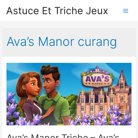
Astuce Et Triche Jeux
Main
Men
Ava’s Manor curang
Ava’s Manor Triche – Ava’s