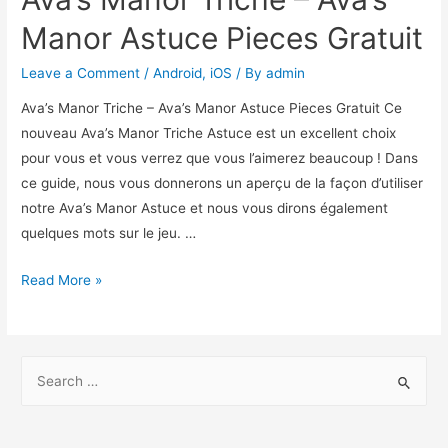
Manor Astuce Pieces Gratuit
Leave a Comment
/
Android
,
iOS
/ By
admin
Ava’s Manor Triche – Ava’s Manor Astuce Pieces Gratuit Ce
nouveau Ava’s Manor Triche Astuce est un excellent choix
pour vous et vous verrez que vous l’aimerez beaucoup ! Dans
ce guide, nous vous donnerons un aperçu de la façon d’utiliser
notre Ava’s Manor Astuce et nous vous dirons également
quelques mots sur le jeu. …
Ava’s
Read More »
Manor
Triche
–
S
Ava’s
e
Manor
a
Astuce