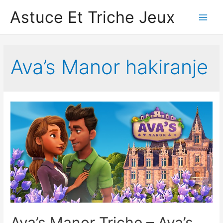
Astuce Et Triche Jeux
Main
Men
Ava’s Manor hakiranje
Ava’s Manor Triche – Ava’s