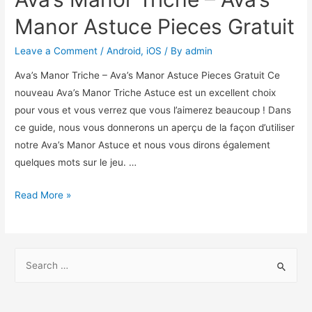
Manor Astuce Pieces Gratuit
Leave a Comment
/
Android
,
iOS
/ By
admin
Ava’s Manor Triche – Ava’s Manor Astuce Pieces Gratuit Ce
nouveau Ava’s Manor Triche Astuce est un excellent choix
pour vous et vous verrez que vous l’aimerez beaucoup ! Dans
ce guide, nous vous donnerons un aperçu de la façon d’utiliser
notre Ava’s Manor Astuce et nous vous dirons également
quelques mots sur le jeu. …
Ava’s
Read More »
Manor
Triche
–
S
Ava’s
e
Manor
a
Astuce