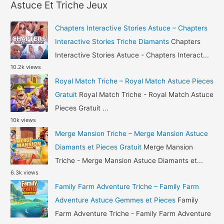
r
Pieces
Astuce Et Triche Jeux
c
Gratuit
h
Chapters Interactive Stories Astuce – Chapters
f
Interactive Stories Triche Diamants
Chapters
o
Interactive Stories Astuce - Chapters Interact...
10.2k views
r
Royal Match Triche – Royal Match Astuce Pieces
:
Gratuit
Royal Match Triche - Royal Match Astuce
Pieces Gratuit ...
10k views
Merge Mansion Triche – Merge Mansion Astuce
Diamants et Pieces Gratuit
Merge Mansion
Triche - Merge Mansion Astuce Diamants et...
6.3k views
Family Farm Adventure Triche – Family Farm
Adventure Astuce Gemmes et Pieces
Family
Farm Adventure Triche - Family Farm Adventure